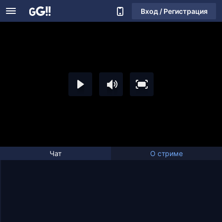
Вход / Регистрация
Чат
О стриме