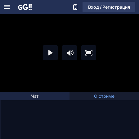
Вход / Регистрация
Чат
О стриме