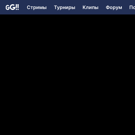
Стримы
Турниры
Клипы
Форум
П