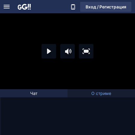
Вход / Регистрация
Чат
О стриме