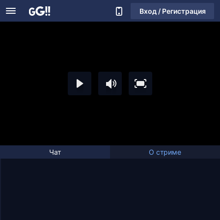
Вход / Регистрация
Чат
О стриме