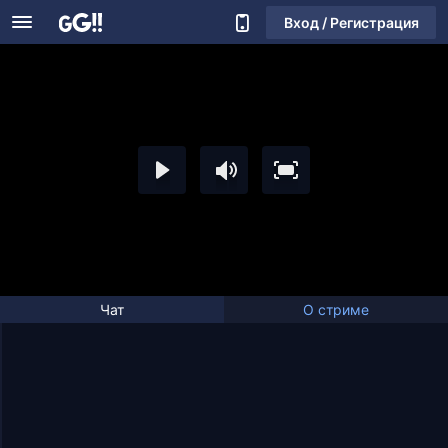
Вход / Регистрация
Чат
О стриме