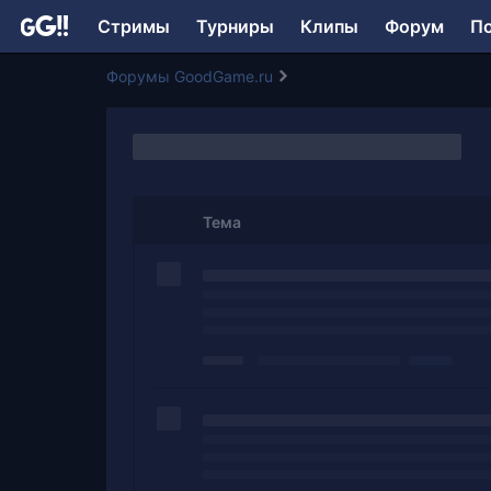
Стримы
Турниры
Клипы
Форум
П
Форумы GoodGame.ru
Тема