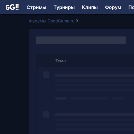
Стримы
Турниры
Клипы
Форум
П
Форумы GoodGame.ru
Тема