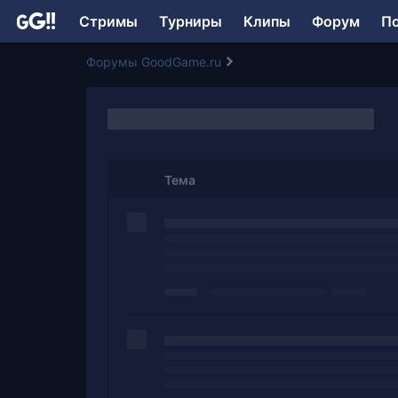
Стримы
Турниры
Клипы
Форум
П
Форумы GoodGame.ru
Тема