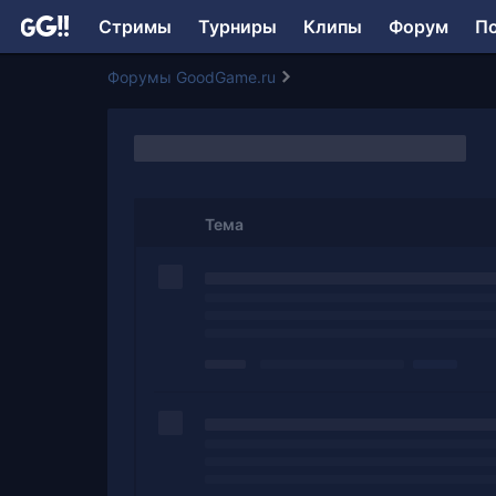
Стримы
Турниры
Клипы
Форум
П
Форумы GoodGame.ru
Тема