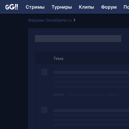
Стримы
Турниры
Клипы
Форум
П
Форумы GoodGame.ru
Тема