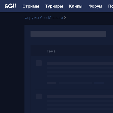
Стримы
Турниры
Клипы
Форум
П
Форумы GoodGame.ru
Тема