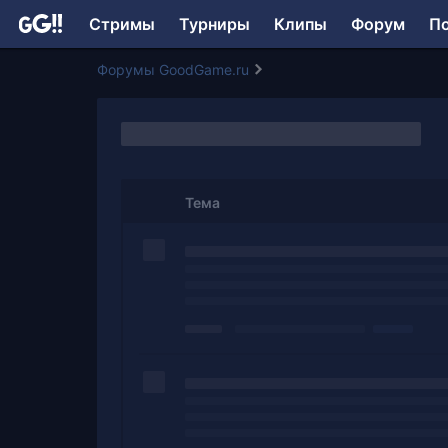
Стримы
Турниры
Клипы
Форум
П
Форумы GoodGame.ru
Тема