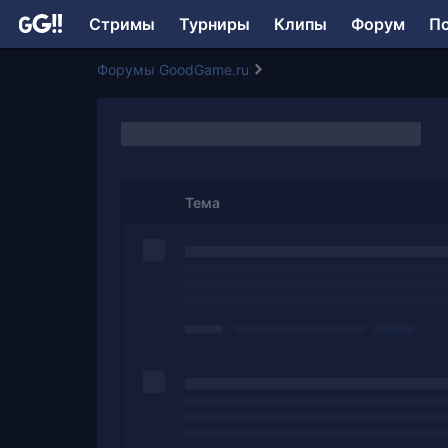
Стримы
Турниры
Клипы
Форум
П
Форумы GoodGame.ru
Тема