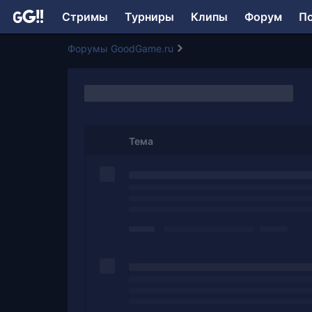
Стримы
Турниры
Клипы
Форум
П
Форумы GoodGame.ru
Тема