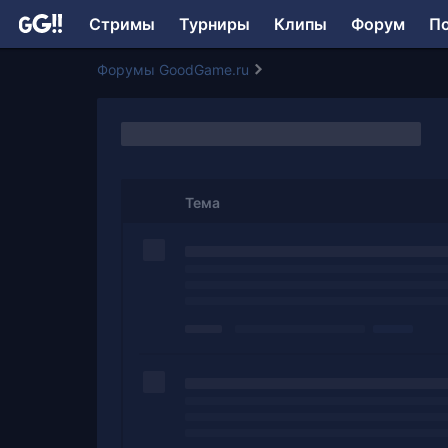
Стримы
Турниры
Клипы
Форум
П
Форумы GoodGame.ru
Тема