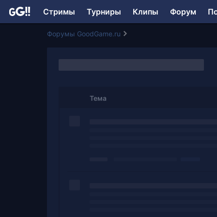
Стримы
Турниры
Клипы
Форум
П
Форумы GoodGame.ru
Тема