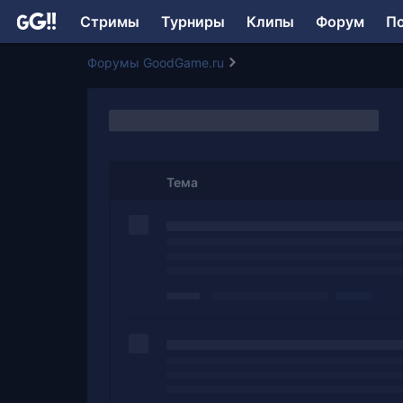
Стримы
Турниры
Клипы
Форум
П
Форумы GoodGame.ru
Тема