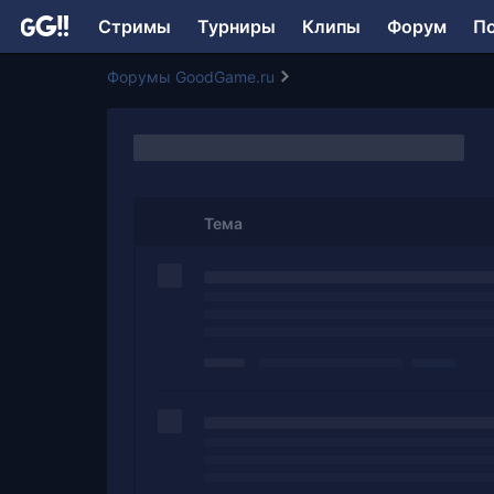
Стримы
Турниры
Клипы
Форум
П
Форумы GoodGame.ru
Тема