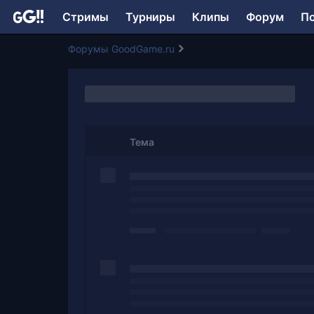
Стримы
Турниры
Клипы
Форум
П
Форумы GoodGame.ru
Тема