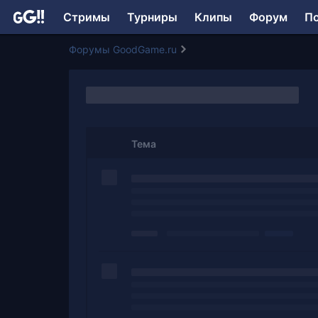
Стримы
Турниры
Клипы
Форум
П
Форумы GoodGame.ru
Тема