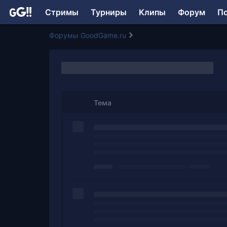
Стримы
Турниры
Клипы
Форум
П
Форумы GoodGame.ru
Тема