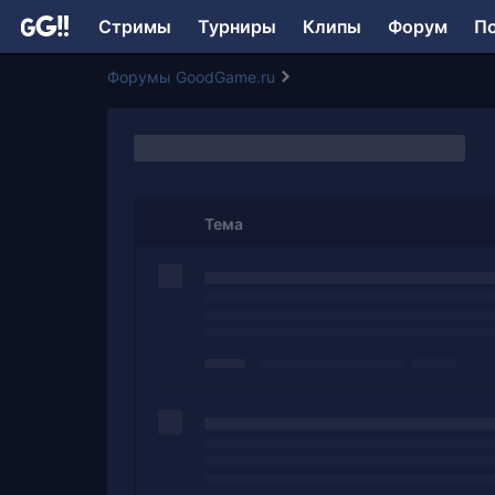
Стримы
Турниры
Клипы
Форум
П
Форумы GoodGame.ru
Тема