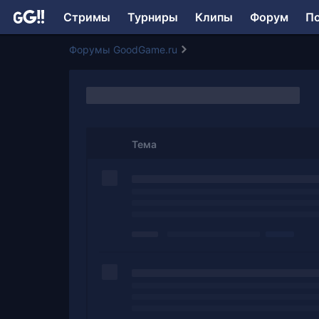
Стримы
Турниры
Клипы
Форум
П
Форумы GoodGame.ru
Тема