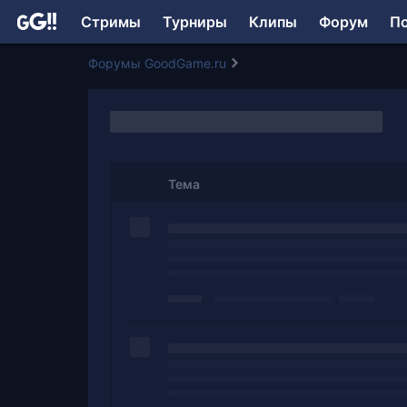
Стримы
Турниры
Клипы
Форум
П
Форумы GoodGame.ru
Тема