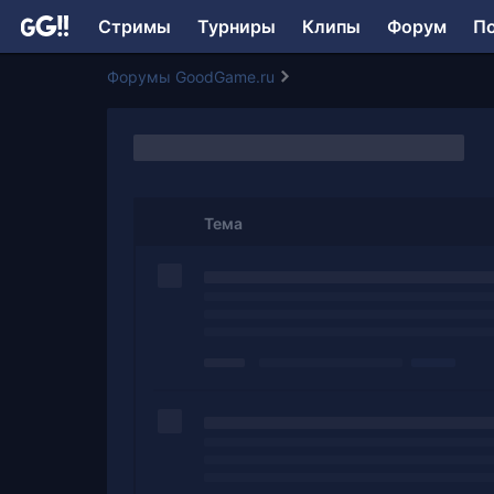
Стримы
Турниры
Клипы
Форум
П
Форумы GoodGame.ru
Тема