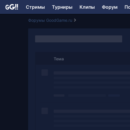
Стримы
Турниры
Клипы
Форум
П
Форумы GoodGame.ru
Тема