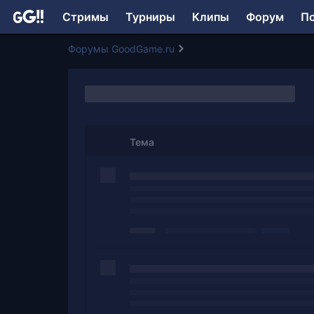
Стримы
Турниры
Клипы
Форум
П
Форумы GoodGame.ru
Тема