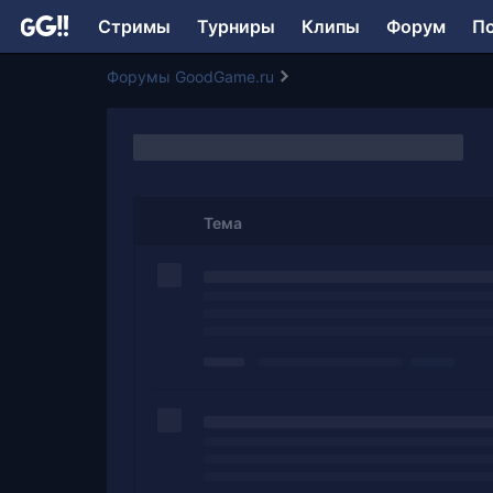
Стримы
Турниры
Клипы
Форум
П
Форумы GoodGame.ru
Тема