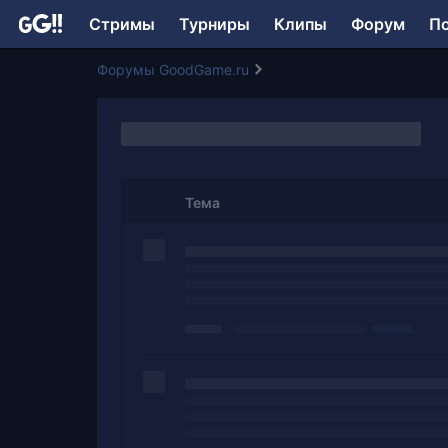
Стримы
Турниры
Клипы
Форум
П
Форумы GoodGame.ru
Тема