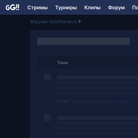
Стримы
Турниры
Клипы
Форум
П
Форумы GoodGame.ru
Тема