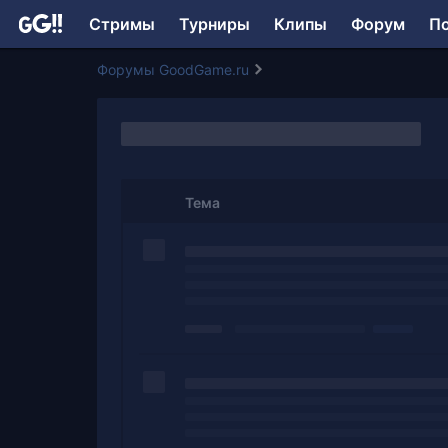
Стримы
Турниры
Клипы
Форум
П
Форумы GoodGame.ru
Тема