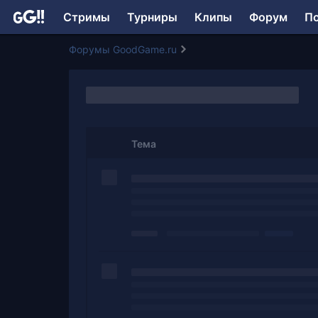
Стримы
Турниры
Клипы
Форум
П
Форумы GoodGame.ru
Тема