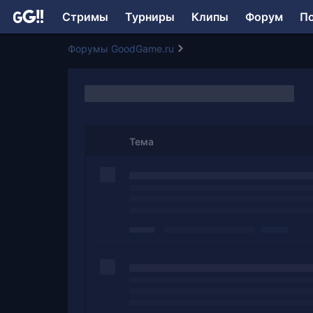
Стримы
Турниры
Клипы
Форум
П
Форумы GoodGame.ru
Тема