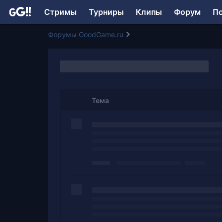
Стримы
Турниры
Клипы
Форум
П
Форумы GoodGame.ru
Тема