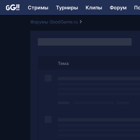
Стримы
Турниры
Клипы
Форум
П
Форумы GoodGame.ru
Тема