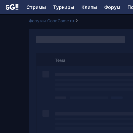
Стримы
Турниры
Клипы
Форум
П
Форумы GoodGame.ru
Тема