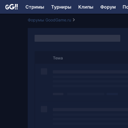
Стримы
Турниры
Клипы
Форум
П
Форумы GoodGame.ru
Тема