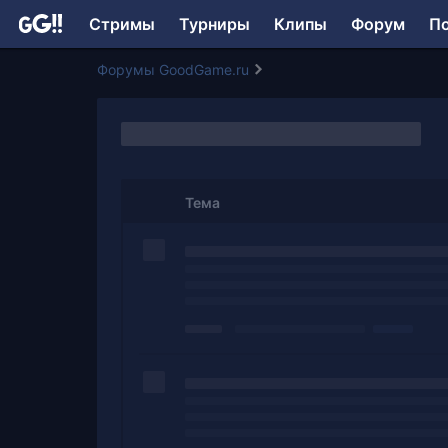
Стримы
Турниры
Клипы
Форум
П
Форумы GoodGame.ru
Тема