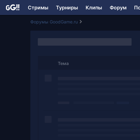
Стримы
Турниры
Клипы
Форум
П
Форумы GoodGame.ru
Тема