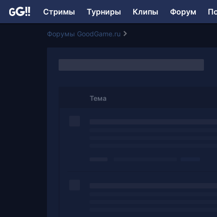
Стримы
Турниры
Клипы
Форум
П
Форумы GoodGame.ru
Тема