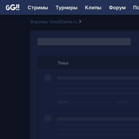
Стримы
Турниры
Клипы
Форум
П
Форумы GoodGame.ru
Тема