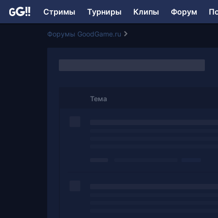
Стримы
Турниры
Клипы
Форум
П
Форумы GoodGame.ru
Тема