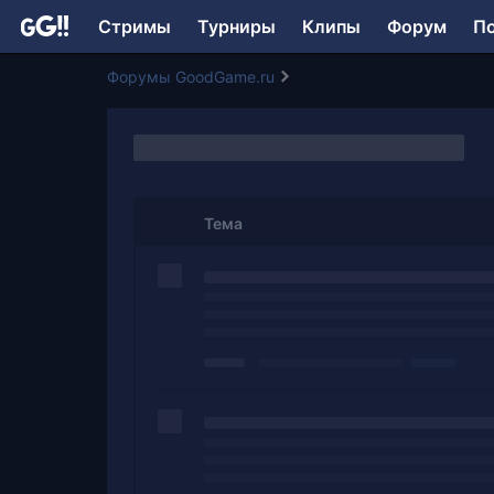
Стримы
Турниры
Клипы
Форум
П
Форумы GoodGame.ru
Тема