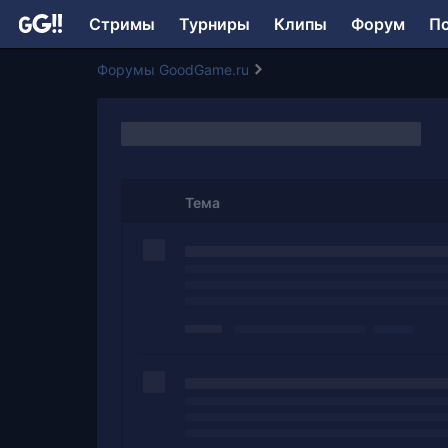
Стримы
Турниры
Клипы
Форум
П
Форумы GoodGame.ru
Тема