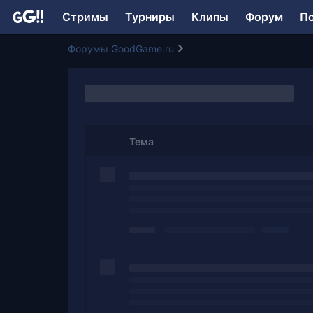
Стримы
Турниры
Клипы
Форум
П
Форумы GoodGame.ru
Тема