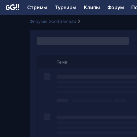
Стримы
Турниры
Клипы
Форум
П
Форумы GoodGame.ru
Тема