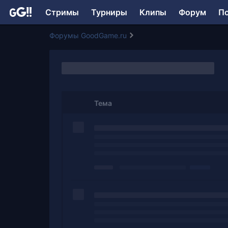
Стримы
Турниры
Клипы
Форум
П
Форумы GoodGame.ru
Тема