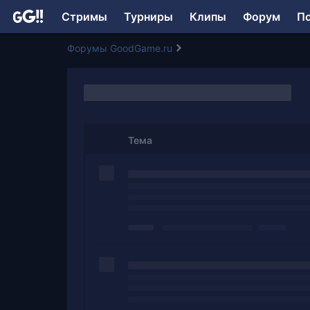
Стримы
Турниры
Клипы
Форум
П
Форумы GoodGame.ru
Тема