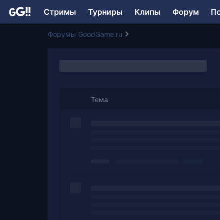
Стримы
Турниры
Клипы
Форум
П
Форумы GoodGame.ru
Тема